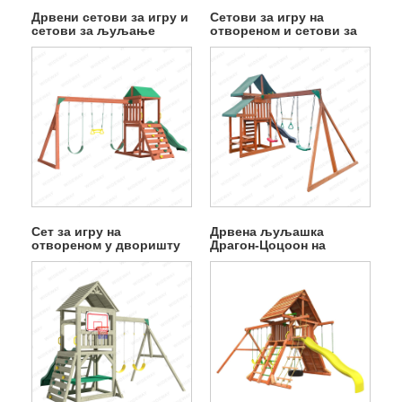
Дрвени сетови за игру и
Сетови за игру на
сетови за љуљање
отвореном и сетови за
љуљање
Сет за игру на
Дрвена љуљашка
отвореном у дворишту
Драгон-Цоцоон на
за децу
отвореном