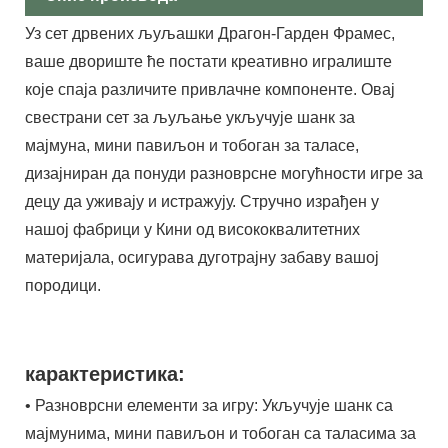
Уз сет дрвених љуљашки Драгон-Гарден Фрамес,
ваше двориште ће постати креативно игралиште
које спаја различите привлачне компоненте. Овај
свестрани сет за љуљање укључује шанк за
мајмуна, мини павиљон и тобоган за таласе,
дизајниран да понуди разноврсне могућности игре за
децу да уживају и истражују. Стручно израђен у
нашој фабрици у Кини од висококвалитетних
материјала, осигурава дуготрајну забаву вашој
породици.
карактеристика:
• Разноврсни елементи за игру: Укључује шанк са
мајмунима, мини павиљон и тобоган са таласима за