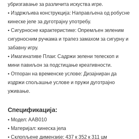
убризгавање за различита искуства игре.
• Издржљива конструкција: Направљена од робусне
кинеске јеле за дуготрајну употребу.
• Сигурносне карактеристике: Опремљен зеленим
сигурносним ручкама и трапез замахом за сигурну и
забавну игру.
• Имагинативе Плаи: Садржи зелени телескоп и
мини павиљон за подстицање креативности.
• Отпоран на временске услове: Дизајниран да
издржи спољашње услове и пружи дуготрајно
уживање.
Спецификација:
• Модел: ААВ010
• Материјал: кинеска јела
• Склопљене димензије: 437 к 352 к 311 цм