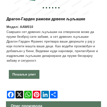
Драгон-Гарден рамови дрвене љуљашке
Модел: AAW010
Савршен сет дрвених љуљашки на отвореном може да
пружи безброј сати забаве, а сет дрвених љуљашки
Драгон-Гарден Фрамес претвара ваше двориште у рај у
који полети машта ваше деце. Као водећи произвођач и
добављач у Кини, Видеваи нуди најновије, прилагођене и
издржљиве љуљашке дизајниране да пруже бескрајну
забаву и сигурност.
Пошаљи упит
Facebook
X
WhatsApp
Pinterest
LinkedIn
Share
Опис производа