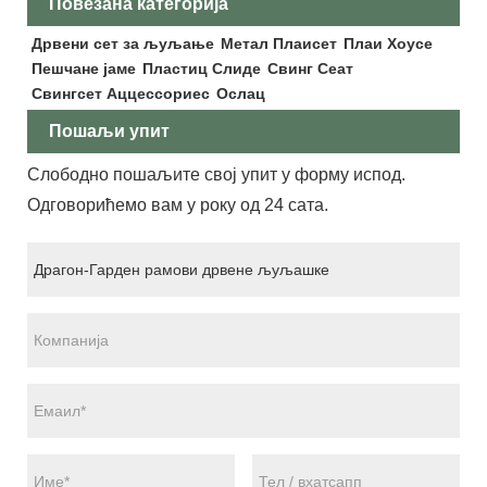
Повезана категорија
Дрвени сет за љуљање
Метал Плаисет
Плаи Хоусе
Пешчане јаме
Пластиц Слиде
Свинг Сеат
Свингсет Аццессориес
Ослац
Пошаљи упит
Слободно пошаљите свој упит у форму испод.
Одговорићемо вам у року од 24 сата.