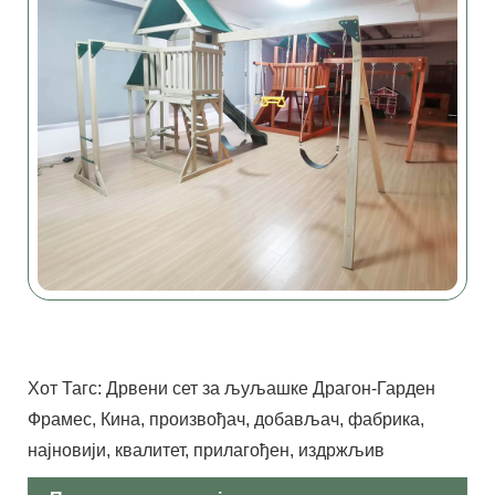
Хот Тагс: Дрвени сет за љуљашке Драгон-Гарден
Фрамес, Кина, произвођач, добављач, фабрика,
најновији, квалитет, прилагођен, издржљив