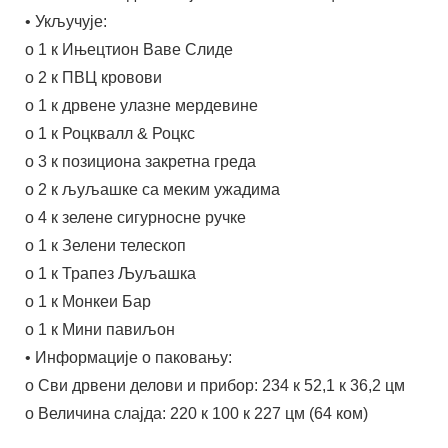
• Укључује:
о 1 к Ињецтион Ваве Слиде
о 2 к ПВЦ кровови
о 1 к дрвене улазне мердевине
о 1 к Роцквалл & Роцкс
о 3 к позициона закретна греда
о 2 к љуљашке са меким ужадима
о 4 к зелене сигурносне ручке
о 1 к Зелени телескоп
о 1 к Трапез Љуљашка
о 1 к Монкеи Бар
о 1 к Мини павиљон
• Информације о паковању:
о Сви дрвени делови и прибор: 234 к 52,1 к 36,2 цм
о Величина слајда: 220 к 100 к 227 цм (64 ком)