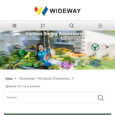
>
Производи
>
Оутдоор Плаигроунд
>
Кућа
Дрвени сет за љуљање